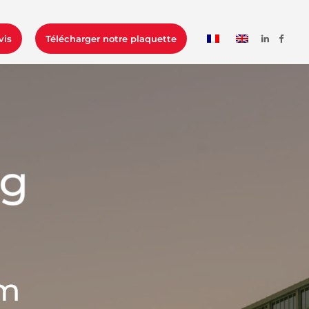
vis
Télécharger notre plaquette
om