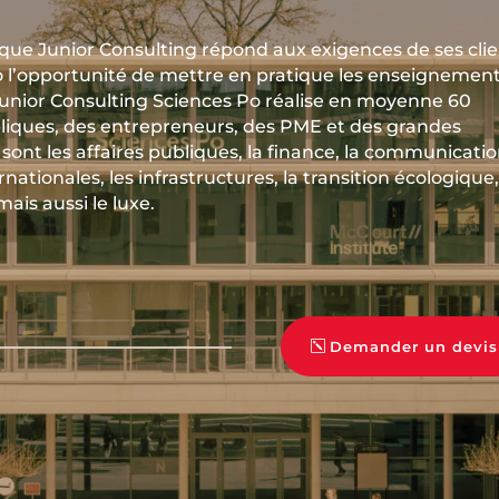
s que Junior Consulting répond aux exigences de ses cli
o l’opportunité de mettre en pratique les enseignemen
Junior Consulting Sciences Po réalise en moyenne 60
liques, des entrepreneurs, des PME et des grandes
ont les affaires publiques, la finance, la communication
rnationales, les infrastructures, la transition écologique,
ais aussi le luxe.
Demander un devis