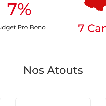
7
%
7 Ca
udget Pro Bono
Nos Atouts