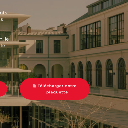
ents
ts
, le
 le
Télécharger notre
plaquette