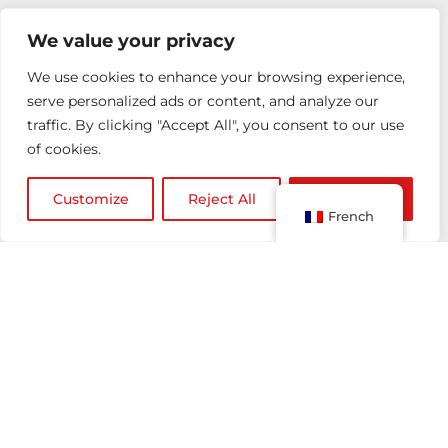
This site is protected by reCAPTCHA and the
We value your privacy
Google
Privacy Policy
and
Terms of Service
apply.
We use cookies to enhance your browsing experience,
serve personalized ads or content, and analyze our
Notre adresse
traffic. By clicking "Accept All", you consent to our use
of cookies.
27 rue Saint-Guillaume
75007, Paris-France
Customize
Reject All
Accept All
French
Nous contacter
info@junior-consulting.com
Tel: +33 1 45 49 54 75
Suivez nous