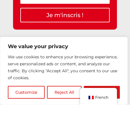
Je m'inscris !
This site is protected by reCAPTCHA and the
We value your privacy
Google
Privacy Policy
and
Terms of Service
apply.
We use cookies to enhance your browsing experience,
serve personalized ads or content, and analyze our
traffic. By clicking "Accept All", you consent to our use
Notre adresse
of cookies.
27 rue Saint-Guillaume
75007, Paris-France
Customize
Reject All
Accept All
French
Nous contacter
info@junior-consulting.com
Tel: +33 1 45 49 54 75