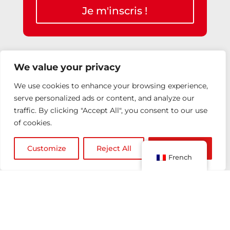
Je m'inscris !
This site is protected by reCAPTCHA and the
We value your privacy
Google
Privacy Policy
and
Terms of Service
apply.
We use cookies to enhance your browsing experience,
serve personalized ads or content, and analyze our
traffic. By clicking "Accept All", you consent to our use
Notre adresse
of cookies.
27 rue Saint-Guillaume
75007, Paris-France
Customize
Reject All
Accept All
French
Nous contacter
info@junior-consulting.com
Tel: +33 1 45 49 54 75
Suivez nous